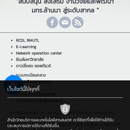
"สนับสนุน ส่งเสริม งานวิจัยและพัฒนา
มทร.ล้านนา สู่ระดับสากล "
RCDL RMUTL
E-Learning
Network operation center
อีเมล์มหาวิทยาลัย
ดาวน์โหลด ซอฟต์แวร์
ระบบทะเบียนกลาง
ระบบบริหารงานบุคคล
ระบบ ERP
เว็บไซต์นี้ใช้คุกกี้
ระบบการประกันคุณภาพ
ระบบสำนักงานอิเล็กทรอนิกส์
สถาบันวิจัยและพัฒนา : 98 หมู่ 8 ตำบลป่าป้อง อำเภอดอยสะเก็ด
จังหวัดเชียงใหม่ ประเทศไทย 50220
สำนักวิทยบริการและเทคโนโลยีสารสนเทศ เราใช้คุกกี้เพื่อให้ท่านได้รับ
โทรศัพท์ : 0 5392 1444 ต่อ 2660-2671 อีเมล์ rdi@edu.rmutl.ac.th
ประสบการณ์การใช้งานที่ดียิ่งขึ้น