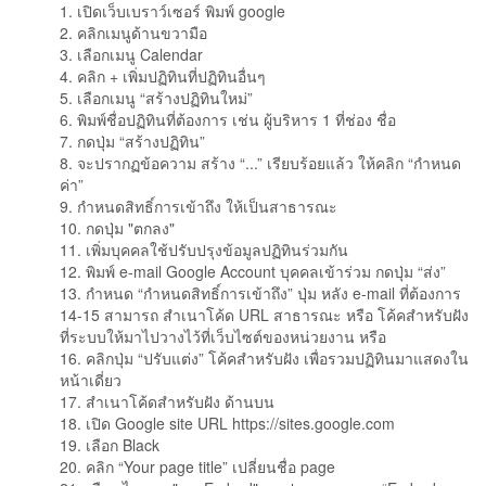
1. เปิดเว็บเบราว์เซอร์ พิมพ์ google
2. คลิกเมนูด้านขวามือ
3. เลือกเมนู Calendar
4. คลิก + เพิ่มปฏิทินที่ปฏิทินอื่นๆ
5. เลือกเมนู “สร้างปฏิทินใหม่”
6. พิมพ์ชื่อปฏิทินที่ต้องการ เช่น ผู้บริหาร 1 ที่ช่อง ชื่อ
7. กดปุ่ม “สร้างปฏิทิน”
8. จะปรากฏข้อความ สร้าง “...” เรียบร้อยแล้ว ให้คลิก “กำหนด
ค่า”
9. กำหนดสิทธิ์การเข้าถึง ให้เป็นสาธารณะ
10. กดปุ่ม "ตกลง"
11. เพิ่มบุคคลใช้ปรับปรุงข้อมูลปฏิทินร่วมกัน
12. พิมพ์ e-mail Google Account บุคคลเข้าร่วม กดปุ่ม “ส่ง”
13. กำหนด “กำหนดสิทธิ์การเข้าถึง” ปุ่ม หลัง e-mail ที่ต้องการ
14-15 สามารถ สำเนาโค้ด URL สาธารณะ หรือ โค้คสำหรับฝัง
ที่ระบบให้มาไปวางไว้ที่เว็บไซต์ของหน่วยงาน หรือ
16. คลิกปุ่ม “ปรับแต่ง” โค้คสำหรับฝัง เพื่อรวมปฏิทินมาแสดงใน
หน้าเดี่ยว
17. สำเนาโค้ดสำหรับฝัง ด้านบน
18. เปิด Google site URL https://sites.google.com
19. เลือก Black
20. คลิก “Your page title” เปลี่ยนชื่อ page