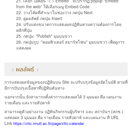
21. เลือก ไอคอน "< > Embed" จะปรากฏ popup “Embed
from the web” ให้เลือกเมนู Embed Code
22. วางโค้ดที่สำเนาในช่องว่าง กดปุ่ม Next
23. ดูผลลัพธ์ กดปุ่ม Insert
24. ปรับแต่งขนาดการแสดงผลปฏิทินตามความต้องการโดย
คลิกที่ปุ่ม
25. กดปุ่ม "Publish" มุมบนขวา
26. กดปุ่มรูป "คอมพิวเตอร์ สมาร์ทโฟน" มุมบนขวา เพื่อดูการ
แสดงผล
:: ผลลัพธ์ ::
การแสดงผลข้อมูลของปฏิทินบน Site จะปรับปรุงข้อมูลอัตโนมัติ ตามที่
มีการปับปรุงเนื้อหาที่ปฏิทินต้นทาง
นอกจากนั้น ยังสามารถตั้งค่าการแสดงผลได้ 3 มุมมอง คือ แผนงาน
รายเดือน และรายสัปดาห์
สามารถดูตัวอย่างงาน ปฏิทินกิจกรรมผู้บริหาร และ สถาบันฯ (สถช.)
แสดงผล 3 มุมมอง คือ รายเดือน รายสัปดาห์ และแผนงาน ที่ URL
Link
https://cttc.rmutl.ac.th/page/cttc-calendar