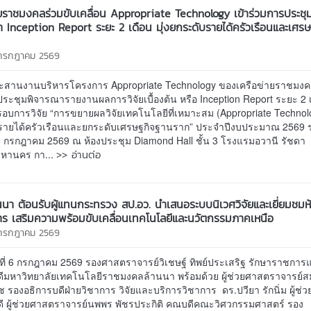
ายราชมงคลร่วมขับเคลื่อน Appropriate Technology เข้าร่วมการประชุ
 Inception Report ระยะ 2 เดือน มุ่งยกระดับรายได้ครัวเรือนและเศร
 กรกฎาคม 2569
ะสานงานบริหารโครงการ Appropriate Technology ของเครือข่ายราชมงคล
ระชุมพิจารณารายงานผลการวิจัยเบื้องต้น หรือ Inception Report ระยะ 2 
อบการวิจัย “การขยายผลวิจัยเทคโนโลยีที่เหมาะสม (Appropriate Technolog
รายได้ครัวเรือนและยกระดับเศรษฐกิจฐานราก” ประจำปีงบประมาณ 2569 
–8 กรกฎาคม 2569 ณ ห้องประชุม Diamond Hall ชั้น 3 โรงแรมอวานี รัชดา
>> อ่านต่อ
มหานคร กา...
นนา ต้อนรับผู้แทนกระทรวง สป.อว. นำเสนอระบบนิเวศวิจัยและเยี่ยมชมห
การ เสริมความพร้อมขับเคลื่อนเทคโนโลยีและนวัตกรรมภาคเหนือ
 กรกฎาคม 2569
ร์ที่ 6 กรกฎาคม 2569 รองศาสตราจารย์วิเชษฐ์ ทิพย์ประเสริฐ รักษาราชกา
ดีมหาวิทยาลัยเทคโนโลยีราชมงคลล้านนา พร้อมด้วย ผู้ช่วยศาสตราจารย์สม
ช รองอธิการบดีฝ่ายวิชาการ วิจัยและบริการวิชาการ ดร.ปวียา รักนิ่ม ผู้ช่ว
ดี ผู้ช่วยศาสตราจารย์นพพร พัชรประกิติ คณบดีคณะวิศวกรรมศาสตร์ รอง