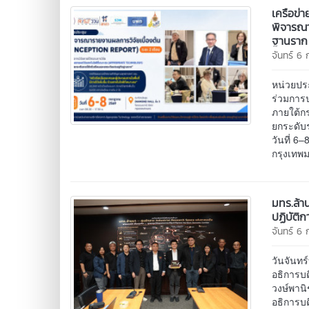
เครือข่
พิจารณา
ฐานราก
จันทร์ 6
หน่วยปร
ร่วมการป
ภายใต้กร
ยกระดับ
วันที่ 6
กรุงเทพ
มทร.ล้า
ปฏิบัติ
จันทร์ 6
วันจันท
อธิการบ
วงษ์พานิ
อธิการบ