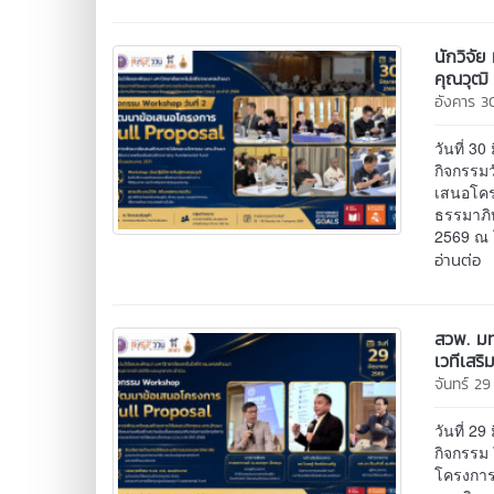
นักวิจั
คุณวุฒิ
อังคาร 3
วันที่ 
กิจกรรม
เสนอโคร
ธรรมาภิ
2569 ณ โ
อ่านต่อ
สวพ. มท
เวทีเสร
จันทร์ 2
วันที่ 
กิจกรรม
โครงการ