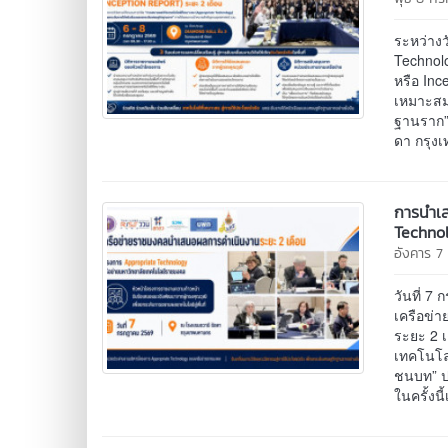
ระหว่าง
Technol
หรือ Inc
เหมาะสม
ฐานราก”
ดา กรุ
การนำเส
Technol
อังคาร 
วันที่ 
เครือข่
ระยะ 2 
เทคโนโล
ชนบท” ป
ในครั้งน