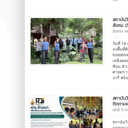
สถาบันว
สังคม (
อังคาร 
วันที่ 
ลงพื้นท
Investm
เหนือตอ
ซ้อน อำเ
ศาสตราจ
จารี พร้
สถาบันว
ติดตามผ
เสาร์ 11
สถาบันว
ผลตอบแท