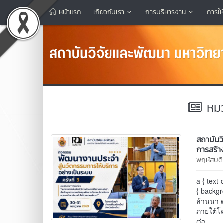
หน้าแรก
เกี่ยวกับเรา
การบริหารงาน
การให
หมวด
สถาบันว
การสร้า
พฤหัสบด
a { text-
{ backg
ล้านนา ด
ภายใต้โค
ต่อ