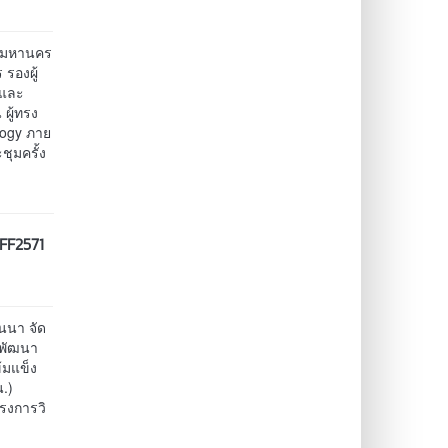
ทพมหานคร
 รองผู้
นและ
ผู้ทรง
ology ภาย
ุมครั้ง
FF2571
นนา จัด
รพัฒนา
้มแข็ง
.)
รงการวิ