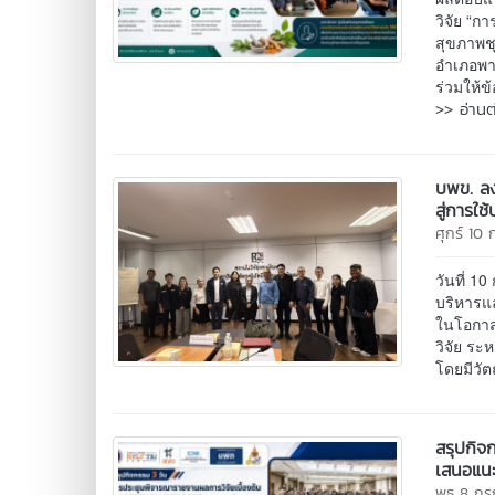
วิจัย “
สุขภาพชุ
อำเภอพาน
ร่วมให้ข
>> อ่านต
บพข. ลง
สู่การใ
ศุกร์ 10
วันที่ 
บริหารแ
ในโอกาส
วิจัย ร
โดยมีวัต
สรุปกิจ
เสนอแนะ 
พุธ 8 ก