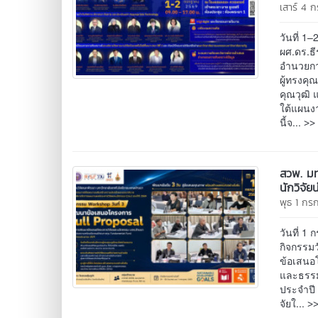
เสาร์ 4
วันที่ 
ผศ.ดร.ธี
อำนวยกา
ผู้ทรงคุ
คุณวุฒิ 
ใต้แผนง
>> 
นี้จ...
สวพ. มท
นักวิจัย
พุธ 1 ก
วันที่ 
กิจกรรม
ข้อเสนอ
และธรรม
ประจำปี 
>>
จัยใ...