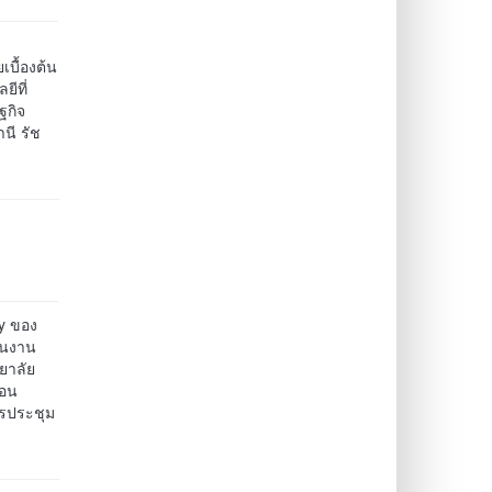
บื้องต้น
ีที่
ฐกิจ
นี รัช
y ของ
ินงาน
ยาลัย
ือน
รประชุม