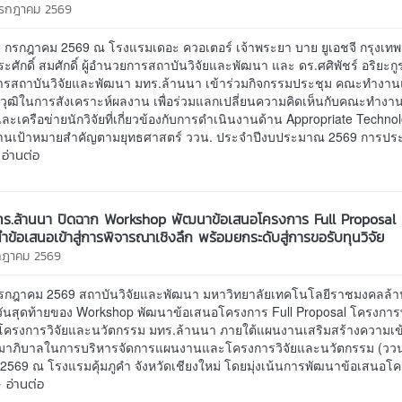
 กรกฎาคม 2569
1–2 กรกฎาคม 2569 ณ โรงแรมเดอะ ควอเตอร์ เจ้าพระยา บาย ยูเอชจี กรุงเ
ระศักดิ์ สมศักดิ์ ผู้อำนวยการสถาบันวิจัยและพัฒนา และ ดร.ศศิพัชร์ อริยะกูร
รสถาบันวิจัยและพัฒนา มทร.ล้านนา เข้าร่วมกิจกรรมประชุม คณะทำงา
ณวุฒิในการสังเคราะห์ผลงาน เพื่อร่วมแลกเปลี่ยนความคิดเห็นกับคณะทำงาน 
และเครือข่ายนักวิจัยที่เกี่ยวข้องกับการดำเนินงานด้าน Appropriate Techn
านเป้าหมายสำคัญตามยุทธศาสตร์ ววน. ประจำปีงบประมาณ 2569 การประช
อ่านต่อ
ร.ล้านนา ปิดฉาก Workshop พัฒนาข้อเสนอโครงการ Full Proposal 
นำข้อเสนอเข้าสู่การพิจารณาเชิงลึก พร้อมยกระดับสู่การขอรับทุนวิจัย
รกฎาคม 2569
1 กรกฎาคม 2569 สถาบันวิจัยและพัฒนา มหาวิทยาลัยเทคโนโลยีราชมงคลล้า
วันสุดท้ายของ Workshop พัฒนาข้อเสนอโครงการ Full Proposal โครงกา
โครงการวิจัยและนวัตกรรม มทร.ล้านนา ภายใต้แผนงานเสริมสร้างความเข
าภิบาลในการบริหารจัดการแผนงานและโครงการวิจัยและนวัตกรรม (ววน
2569 ณ โรงแรมคุ้มภูคำ จังหวัดเชียงใหม่ โดยมุ่งเน้นการพัฒนาข้อเสนอโค
 อ่านต่อ