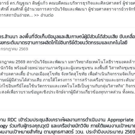
ารย์ ดร.กัญฐณา ดิษฐ์แก้ว คณบดีคณะบริหารธุรกิจและศิลปศาสตร์ ผู้ช่ว
ะศักดิ์ สมศักดิ์ ผู้อำนวยการสถาบันวิจัยและพัฒนา ผู้ช่วยศาสตราจารย์วรจักร
>> อ่านต่อ
การสถาบันถ่ายท...
.ล้านนา ลงพื้นที่จัดเก็บข้อมูลและสัมภาษณ์ผู้มีส่วนได้ส่วนเสีย ขับเคลื่
ยกระดับมาตรฐานการผลิตไก่ไข่อินทรีย์ด้วยนวัตกรรมและเทคโนโลยี
5 กรกฎาคม 2569
5 กรกฎาคม 2569 สถาบันวิจัยและพัฒนา มหาวิทยาลัยเทคโนโลยีราชมงคลล้
ักวิจัย พร้อมด้วยหน่วยงานภาครัฐและผู้แทนชุมชน ลงพื้นที่ วิสาหกิจชุม
 ตำบลตาลเตี้ย อำเภอเมืองสุโขทัย จังหวัดสุโขทัย เพื่อดำเนินกิจกรรมจัดเก็บ
าษณ์ผู้มีส่วนได้ส่วนเสีย ภายใต้โครงการ “การสร้างเครือข่ายและยกระดั
ก่ไข่อินทรีย์โดยใช้นวัตกรรมและเทคโนโลยีเป็นฐานกับกลุ่มวิสาหกิจ” กิจกรร
ระสงค์เพื่อรวบรวมข้อมูลเชิงประจักษ์จากผู้มีส่วนเกี่ยวข้องทุกภาคส่วน ทั้งคณ
น RDC เข้าร่วมประชุมสังเคราะห์ผลงานการดำเนินงาน Appropriate
ogy ร่วมกับผู้ทรงคุณวุฒิ และเครือข่ายนักวิจัย ภายใต้แผนงานเป้าหม
แผนงานเป้าหมายสำคัญ ตามยุทธศาสตร์ ววน. ประจำปีงบประมาณ 256