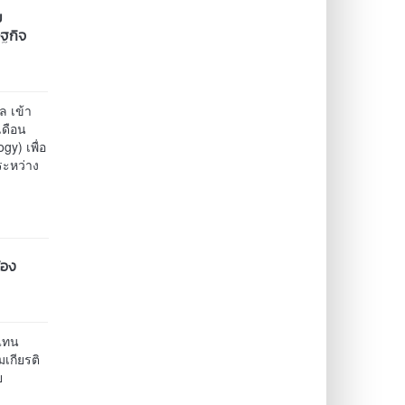
ม
ษฐกิจ
 เข้า
เดือน
y) เพื่อ
ระหว่าง
้อง
รแทน
เกียรติ
ย