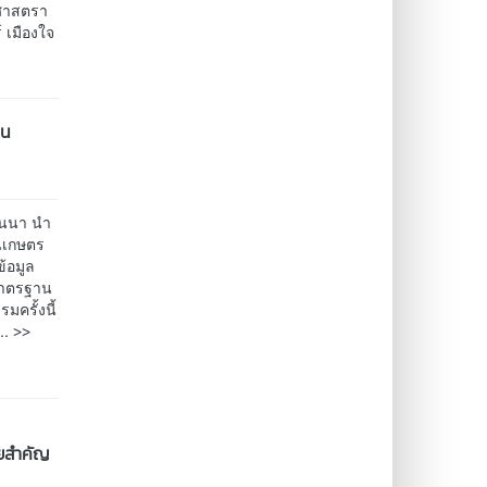
ยศาสตรา
์ เมืองใจ
อน
านนา นำ
ชนเกษตร
ข้อมูล
บมาตรฐาน
มครั้งนี้
>>
...
ายสำคัญ
9