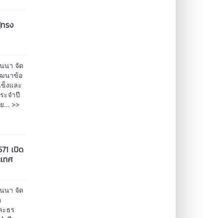
ู้ทรง
านนา จัด
ัฒนาข้อ
แข็งและ
ระจำปี
>>
ย...
71 เปิด
ะเทศ
านนา จัด
อ
และธร