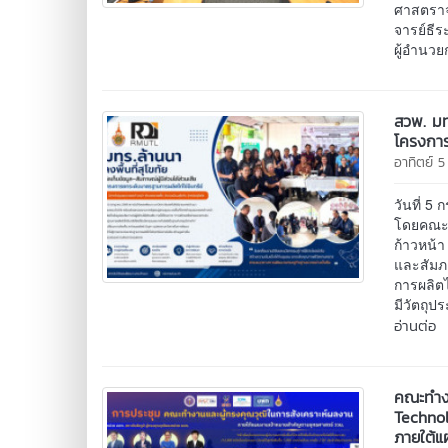
ศาสตราจ
จารย์ธีร
ผู้อำนวย
สวพ. มทร
โครงการ
อาทิตย์ 
วันที่ 
โดยคณะน
ก้าวหน้า
และสัมภ
การผลิตไ
มีวัตถุป
อ่านต่อ
คณะทำงา
Technol
ภายใต้