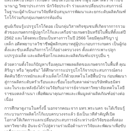
นานาฏ วิทยาประภากร นักวิจัยประจำ ร่วมแลกเปลี่ยนประสบการณ์
ในฐานะผู้ดำเนินงานวิจัยที่สนับสนุนการพัฒนาและยกระดับผลิตภัณฑ์
โกโก้ร่วมกับกลุ่มเกษตรกรท้องถิ่น
ศูนย์เรียนรู้แปรรูปโกโก้ดอย เป็นกลุ่มวิสาหกิจชุมชนที่เกิดจากการรวม
ตัวของเกษตรกรผู้ปลูกโกโก้และเครือข่ายเกษตรอินทรีย์ในพื้นที่ตั้งแต่ปี
2562 และได้จดทะเบียนเป็นทางการในปี 2566 โดยมีคุณสิริญา ปู
เหล็ก อดีตพยาบาลวิชาชีพผู้พลิกบทบาทสู่ผู้ประกอบการเกษตร เป็นผู้ก่อ
ตั้งและขับเคลื่อนกิจการโกโก้อย่างครบวงจร ตั้งแต่การเพาะปลูก
แปรรูปเมล็ด และผลิตช็อกโกแลตและผลิตภัณฑ์แปรรูปอื่น ๆ
ด้วยความตั้งใจแก้ปัญหาเรื่องคุณภาพผลผลิตของเกษตรกรในพื้นที่ คุณ
สิริญา หรือ "คุณซัน" ได้ศึกษาการแปรรูปโกโก้จากประสบการณ์ตรง
คิดค้นวิธีการหมักและคั่วเมล็ดโกโก้ด้วยเทคโนโลยีพื้นบ้าน ก่อนพัฒนา
สู่การผลิตระดับครัวเรือนและเชื่อมโยงกับตลาดผ่านบริษัทพันธมิตร
และในระยะหลังยังได้ร่วมวิจัยกับอาจารย์จากมหาวิทยาลัยเทคโนโลยี
ราชมงคลล้านนา เพื่อพัฒนาคุณภาพและเพิ่มมูลค่าผลิตภัณฑ์อย่างต่อ
เนื่อง
การศึกษาดูงานในครั้งนี้ นอกจากคณะจาก มทร.พระนคร จะได้เรียนรู้
กระบวนการผลิตโกโก้แบบครบวงจรแล้ว ยังเป็นเวทีสำคัญที่เปิด
โอกาสให้เกิดการแลกเปลี่ยนประสบการณ์ระหว่างนักวิจัยของทั้งสอง
มหาวิทยาลัย อันจะนำไปสู่ความร่วมมือด้านการวิจัยและพัฒนาเพื่อขับ