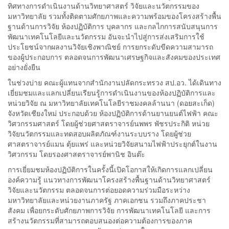
ทิศทางการดำเนินงานด้านวิทยาศาสตร์ วิจัยและนวัตกรรมของ
มหาวิทยาลัย รวมทั้งติดตามศักยภาพและความพร้อมของโครงสร้างพื้น
ฐานด้านการวิจัย ห้องปฏิบัติการ บุคลากร และกลไกการสนับสนุนการ
พัฒนาเทคโนโลยีและนวัตกรรม อันจะนำไปสู่การส่งเสริมการใช้
ประโยชน์จากผลงานวิจัยเชิงพาณิชย์ การยกระดับขีดความสามารถ
ของผู้ประกอบการ ตลอดจนการพัฒนาเศรษฐกิจและสังคมของประเทศ
อย่างยั่งยืน
ในช่วงบ่าย คณะผู้แทนจากสำนักงานปลัดกระทรวง สป.อว. ได้เดินทาง
เยี่ยมชมและแลกเปลี่ยนเรียนรู้การดำเนินงานของห้องปฏิบัติการและ
หน่วยวิจัย ณ มหาวิทยาลัยเทคโนโลยีราชมงคลล้านนา (ดอยสะเก็ด)
จังหวัดเชียงใหม่ ประกอบด้วย ห้องปฏิบัติการด้านยานยนต์ไฟฟ้า คณะ
วิศวกรรมศาสตร์ โดยผู้ช่วยศาสตราจารย์นพพร พัชรประกิติ หน่วย
วิจัยนวัตกรรมและทดสอบผลิตภัณฑ์งานระบบราง โดยผู้ช่วย
ศาสตราจารย์แมน ตุ้ยแพร่ และหน่วยวิจัยสนามไฟฟ้าประยุกต์ในงาน
วิศวกรรม โดยรองศาสตราจารย์พานิช อินต๊ะ
การเยี่ยมชมห้องปฏิบัติการในครั้งนี้เปิดโอกาสให้เกิดการแลกเปลี่ยน
องค์ความรู้ แนวทางการพัฒนาโครงสร้างพื้นฐานด้านวิทยาศาสตร์
วิจัยและนวัตกรรม ตลอดจนการต่อยอดความร่วมมือระหว่าง
มหาวิทยาลัยและหน่วยงานภาครัฐ ภาคเอกชน รวมถึงภาคประชา
สังคม เพื่อยกระดับศักยภาพการวิจัย การพัฒนาเทคโนโลยี และการ
สร้างนวัตกรรมที่สามารถตอบสนองต่อความต้องการของภาค