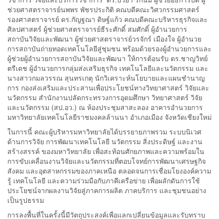
ช่วยศาสตราจารย์นพพร พัชรประกิติ คณบดีคณะวิศวกรรมศาสตร์
รองศาสตราจารย์ ดร.กัญฐณา ดิษฐ์แก้ว คณบดีคณะบริหารธุรกิจและ
ศิลปศาสตร์ ผู้ช่วยศาสตราจารย์ธีระศักดิ์ สมศักดิ์ ผู้อำนวยการ
สถาบันวิจัยและพัฒนา ผู้ช่วยศาสตราจารย์วรจักร์ เมืองใจ ผู้อำนวย
การสถาบันถ่ายทอดเทคโนโลยีสู่ชุมชน พร้อมด้วยรองผู้อำนวยการและ
ผู้ช่วยผู้อำนวยการสถาบันวิจัยและพัฒนา ให้การต้อนรับ ดร.ชาญวิทย์
ตรีเดช ผู้อำนวยการกลุ่มส่งเสริมธุรกิจ เทคโนโลยีและนวัตกรรม และ
นางสาวกมลวรรณ สุนทรเกตุ นักวิเคราะห์นโยบายและแผนชำนาญ
การ กองส่งเสริมและประสานเพื่อประโยชน์ทางวิทยาศาสตร์ วิจัยและ
นวัตกรรม สำนักงานปลัดกระทรวงการอุดมศึกษา วิทยาศาสตร์ วิจัย
และนวัตกรรม (สป.อว.) ณ ห้องประชุมสาสะลอง อาคารอำนวยการ
มหาวิทยาลัยเทคโนโลยีราชมงคลล้านนา อำเภอเมือง จังหวัดเชียงใหม่
ในการนี้ คณะผู้บริหารมหาวิทยาลัยได้บรรยายภาพรวม ระบบนิเวศ
ด้านการวิจัย การพัฒนาเทคโนโลยี นวัตกรรม สิ่งประดิษฐ์ และงาน
สร้างสรรค์ ของมหาวิทยาลัย เพื่อสะท้อนศักยภาพและความพร้อมใน
การขับเคลื่อนงานวิจัยและนวัตกรรมที่ตอบโจทย์การพัฒนาเศรษฐกิจ
สังคม และอุตสาหกรรมของภาคเหนือ ตลอดจนการเชื่อมโยงองค์ความ
รู้ เทคโนโลยี และความร่วมมือกับภาคีเครือข่าย เพื่อผลักดันการใช้
ประโยชน์จากผลงานวิจัยสู่ภาคการผลิต ภาคบริการ และชุมชนอย่าง
เป็นรูปธรรม
การลงพื้นที่ในครั้งนี้มีวัตถุประสงค์เพื่อแลกเปลี่ยนข้อมูลและรับทราบ