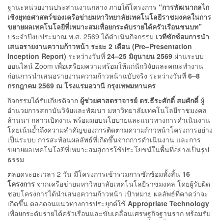
ฐานะหน่วยงานประสานงานกลาง ภายใต้โครงการ
“การพัฒนากลไก
เชิงยุทธศาสตร์ของเครือข่ายมหาวิทยาลัยเทคโนโลยีราชมงคลในการ
ขยายผลเทคโนโลยีที่เหมาะสมเพื่อยกระดับรายได้ครัวเรือนชนบท”
ประจำปีงบประมาณ พ.ศ. 2569 ได้ดำเนินกิจกรรม
เวทีซักซ้อมการนำ
เสนอรายงานความก้าวหน้า ระยะ 2 เดือน (Pre–Presentation
Inception Report)
ระหว่างวันที่
24–25 มิถุนายน 2569
ผ่านระบบ
ออนไลน์ Zoom เพื่อเตรียมความพร้อมให้แก่นักวิจัยและคณะทำงาน
ก่อนการนำเสนอรายงานความก้าวหน้าฉบับจริง ระหว่างวันที่
6–8
กรกฎาคม 2569 ณ โรงแรมอวานี กรุงเทพมหานคร
กิจกรรมได้รับเกียรติจาก
ผู้ช่วยศาสตราจารย์ ดร.ธีระศักดิ์ สมศักดิ์
ผู้
อำนวยการสถาบันวิจัยและพัฒนา มหาวิทยาลัยเทคโนโลยีราชมงคล
ล้านนา กล่าวเปิดงาน พร้อมมอบนโยบายและแนวทางการดำเนินงาน
โดยเน้นย้ำถึงความสำคัญของการติดตามความก้าวหน้าโครงการอย่าง
เป็นระบบ การสะท้อนผลลัพธ์ที่เกิดขึ้นจากการดำเนินงาน และการ
ขยายผลเทคโนโลยีที่เหมาะสมสู่การใช้ประโยชน์ในพื้นที่อย่างเป็นรูป
ธรรม
ตลอดระยะเวลา 2 วัน มีโครงการเข้าร่วมการซักซ้อมทั้งสิ้น
16
โครงการ
จากเครือข่ายมหาวิทยาลัยเทคโนโลยีราชมงคล โดยผู้รับผิด
ชอบโครงการได้นำเสนอความก้าวหน้า เป้าหมาย ผลลัพธ์ที่คาดว่าจะ
เกิดขึ้น ตลอดจนแนวทางการประยุกต์ใช้
Appropriate Technology
เพื่อยกระดับรายได้ครัวเรือนและขับเคลื่อนเศรษฐกิจฐานราก พร้อมรับ