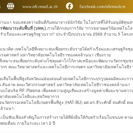
นนา ขอแสดงความยินดีกับคณาจารย์นักวิจัย ในโอกาสที่ได้รับอนุมัติทุนส
พัฒนาระดับพื้นที่ (บพท.)
ภายใต้กรอบการวิจัย "การขยายผลวิจัยเทคโนโลยี
ด้ครัวเรือนและเศรษฐกิจฐานราก" ประจำปีงบประมาณ 2569 จำนวน 5 โครง
ใต้แนวคิด เทคโนโลยีที่เหมาะสมเพื่อยกระดับรายได้ครัวเรือนและเศรษฐกิจช
วกรรมศาสตร์ มหาวิทยาลัยเทคโนโลยีราชมงคลล้านนา เชียงราย
่เหมาะสมเพื่อยกระดับห่วงโซ่คุณค่าโกโก้ภาคเหนือและพัฒนานวัตกรชุมช
ภากร คณะวิทยาศาสตร์และเทคโนโลยีการเกษตร มหาวิทยาลัยเทคโนโลยี
ยเสือในพื้นที่สูงจังหวัดแม่ฮ่องสอนด้วยเทคโนโลยีการแปรรูปผลผลิตและการเ
รรณ สันลาด คณะวิศวกรรมศาสตร์ มหาวิทยาลัยเทคโนโลยีราชมงคลล้านนา
ะบบไฮบริด RF-Plasma เพื่อลดความสูญเสียและสร้างมูลค่าเพิ่มมะขามหว
ิทยาลัยเทคโนโลยีและสหวิทยาการ
จนวัตกรรมเทคโนโลยีเกษตรพื้นที่สูง (HAT-BU) ผศ.ดร.ธีระศักดิ์ สมศักดิ์ ค
ลล้านนา
ี้ จะเป็นฟันเฟืองสำคัญในการสร้างรายได้ที่ยั่งยืนให้กับครัวเรือนในชนบท ตา
ทต่อเดือน ภายในระยะเวลา 2 ปี