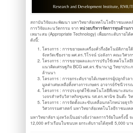
สถาบันวิจัยและพัฒนา มหาวิทยาลัยเทคโนโลยีราชมงคลล้า
การวิจัยและนวัตกรรม จาก
หน่วยบริหารจัดการทุนด้านการ
เหมาะสม (Appropriate Technology) เพื่อยกระดับรายไ
ดังนี้:
โครงการ : การขยายผลเครื่องคั่วกึ่งอัตโนมัติภาย
จังหวัดเชียงราย ผศ.ดร.วิโรจน์ ปงลังกา คณะวิศ
โครงการ : การขยายผลและการปรับใช้เทคโนโลยีที
แนวคิดเศรษฐกิจ BCG ผศ.ดร.ชินานาฏ วิทยาประ
ล้านนา
โครงการ : การยกระดับรายได้เกษตรกรผู้ปลูกถั่วลา
มูลค่าเศษเหลือทิ้งทางการเกษตร อาจารย์รัชนีว
โครงการ : การประยุกต์ใช้เทคโนโลยีที่เหมาะสมร
วงจรสำหรับวิสาหกิจชุมชน รศ.ดร.พานิช อินต๊ะ ว
โครงการ : การจัดตั้งและขับเคลื่อนกลไกหน่วยธุรกิ
วิศวกรรมศาสตร์ มหาวิทยาลัยเทคโนโลยีราชมงค
มหาวิทยาลัยฯ มุ่งหวังเป็นอย่างยิ่งว่าผลการวิจัยในครั้งน
12,000 ครัวเรือนในชนบท ยกระดับรายได้สุทธิ 5,000 บา