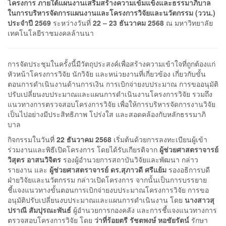
โครงการ ภายใต้แผนงานเสริมสร้างความเข้มแข็งและธรรมาภิบาล
ในการบริหารจัดการแผนงานและโครงการวิจัยและนวัตกรรม (ววน.)
ประจำปี 2569
ระหว่างวันที่
22 – 23 ธันวาคม 2568
ณ มหาวิทยาลัย
เทคโนโลยีราชมงคลล้านนา
การจัดประชุมในครั้งนี้มีวัตถุประสงค์เพื่อสร้างความเข้าใจที่ถูกต้องแก่
หัวหน้าโครงการวิจัย นักวิจัย และหน่วยงานที่เกี่ยวข้อง เกี่ยวกับขั้น
ตอนการดำเนินงานด้านการเงิน การเบิกจ่ายงบประมาณ การขออนุมัติ
ปรับเปลี่ยนงบประมาณและแผนการดำเนินงานโครงการวิจัย รวมถึง
แนวทางการตรวจสอบโครงการวิจัย เพื่อให้การบริหารจัดการงานวิจัย
เป็นไปอย่างมีประสิทธิภาพ โปร่งใส และสอดคล้องกับหลักธรรมาภิ
บาล
กิจกรรมในวันที่
22 ธันวาคม 2568
เริ่มต้นด้วยการลงทะเบียนผู้เข้า
ร่วมงานและพิธีเปิดโครงการ โดยได้รับเกียรติจาก
ผู้ช่วยศาสตราจารย์
วิสุตร อาสนวิจิตร
รองผู้อำนวยการสถาบันวิจัยและพัฒนา กล่าว
รายงาน และ
ผู้ช่วยศาสตราจารย์ ดร.สุภาวดี ศรีแย้ม
รองอธิการบดี
ฝ่ายวิจัยและนวัตกรรม กล่าวเปิดโครงการ จากนั้นเป็นการบรรยาย
ชี้แจงแนวทางขั้นตอนการเบิกจ่ายงบประมาณโครงการวิจัย การขอ
อนุมัติปรับเปลี่ยนงบประมาณและแผนการดำเนินงาน โดย
นางสาวสุ
ปราณี สัมปุรณะพันธ์
ผู้อำนวยการกองคลัง และการชี้แจงแนวทางการ
ตรวจสอบโครงการวิจัย โดย
ว่าที่ร้อยตรี รัชตพงษ์ หอชัยรัตน์
รักษา