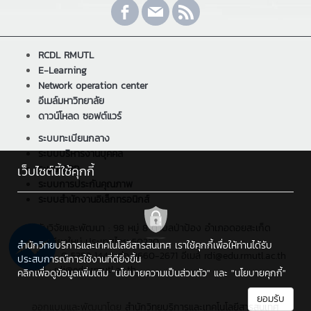
RCDL RMUTL
E-Learning
Network operation center
อีเมล์มหาวิทยาลัย
ดาวน์โหลด ซอฟต์แวร์
ระบบทะเบียนกลาง
ระบบบริหารงานบุคคล
เว็บไซต์นี้ใช้คุกกี้
ระบบ ERP
ระบบการประกันคุณภาพ
ระบบสำนักงานอิเล็กทรอนิกส์
สถาบันวิจัยและพัฒนา : 98 หมู่ 8 ตำบลป่าป้อง อำเภอดอยสะเก็ด
จังหวัดเชียงใหม่ ประเทศไทย 50220
สำนักวิทยบริการและเทคโนโลยีสารสนเทศ เราใช้คุกกี้เพื่อให้ท่านได้รับ
โทรศัพท์ : 0 5392 1444 ต่อ 2660-2671 อีเมล์ rdi@edu.rmutl.ac.th
ประสบการณ์การใช้งานที่ดียิ่งขึ้น
, อีเมล : rdi@edu.rmutl.ac.th
คลิกเพื่อดูข้อมูลเพิ่มเติม
"นโยบายความเป็นส่วนตัว"
และ
"นโยบายคุกกี้"
ยอมรับ
ออกแบบและพัฒนาโดย
สำนักวิทยบริการและเทคโนโลยีสารสนเทศ