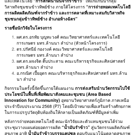
และเทคโนโลยี
“การสกัดน้ำมันจากรำข้าว”
ให้แก่แกนนำกลุ่ม
วิสาหกิจชุมชนข้าวทิพย์ช้าง ภายใต้โครงการ
“การถ่ายทอดเทคโนโลยี
การผลิตผลิตภัณฑ์จากรำข้าว และการตลาดที่เหมาะสมกับวิสาหกิจ
ชุมชนกลุ่มข้าวทิพย์ช้าง อำเภอห้างฉัตร”
รายชื่อนักวิจัยในโครงการ
ผศ.ดร.อรทัย บุญทะวงศ์ คณะวิทยาศาสตร์และเทคโนโลยี
การเกษตร มทร.ล้านนา ลำปาง (หัวหน้าโครงการ)
ดร.ปรัศนีย์ กองวงค์ คณะวิทยาศาสตร์และเทคโนโลยี
การเกษตร มทร.ล้านนา ลำปาง
ผศ.ดร.ผจงจิต ติ๊บประสาน คณะบริหารธุรกิจและศิลปศาสตร์
มทร.ล้านนา ลำปาง
อ.กรณิศ เปี้ยอุดร คณะบริหารธุรกิจและศิลปศาสตร์ มทร.ล้าน
นา ลำปาง
กิจกรรมในครั้งนี้จัดขึ้นภายใต้แผนงาน
การส่งเสริมนำนวัตกรรมไปใช้
ประโยชน์ในพื้นที่เพื่อพัฒนาสังคมและชุมชน (Area Based
Innovation for Community)
อุทยานวิทยาศาสตร์ภูมิภาค ภาคเหนือ
ประจำปีงบประมาณ 2568 (P7) โดยมีเป้าหมายเพื่อเสริมสร้างศักยภาพ
ในการแปรรูปวัตถุดิบท้องถิ่นให้กลายเป็นผลิตภัณฑ์ที่มีมูลค่าเพิ่ม
หลังการถ่ายทอดเทคโนโลยี คณะนักวิจัยและตัวแทนชุมชนได้ร่วม
ประชุมวางแผนต่อยอดการผลิต
“น้ำมันรำข้าว”
สู่นวัตกรรมผลิตภัณฑ์
สุขภาพ อาทิ
น้ำมันรำข้าวบรรจุแคปซูล
ตอบรับแนวโน้มตลาดสุขภาพ