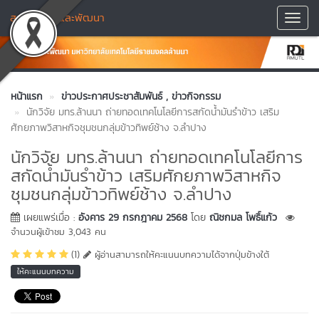
สถาบันวิจัยและพัฒนา
Toggl
Navig
หน้าแรก
ข่าวประกาศประชาสัมพันธ์
, ข่าวกิจกรรม
นักวิจัย มทร.ล้านนา ถ่ายทอดเทคโนโลยีการสกัดน้ำมันรำข้าว เสริม
ศักยภาพวิสาหกิจชุมชนกลุ่มข้าวทิพย์ช้าง จ.ลำปาง
นักวิจัย มทร.ล้านนา ถ่ายทอดเทคโนโลยีการ
สกัดน้ำมันรำข้าว เสริมศักยภาพวิสาหกิจ
ชุมชนกลุ่มข้าวทิพย์ช้าง จ.ลำปาง
เผยแพร่เมื่อ :
อังคาร 29 กรกฎาคม 2568
โดย
ณิชกมล โพธิ์แก้ว
จำนวนผู้เข้าชม 3,043 คน
(1)
ผู้อ่านสามารถให้คะแนนบทความได้จากปุ่มข้างใต้
ให้คะแนนบทความ