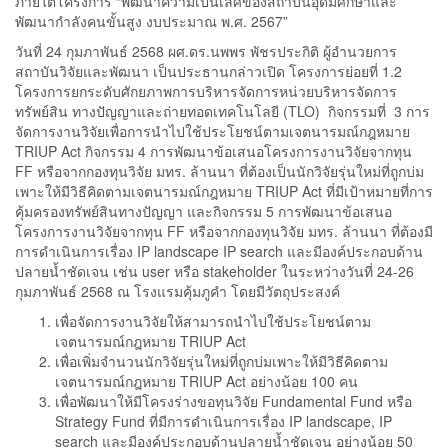
ภายใต้โครงการ “พัฒนาความเป็นเลิศของสถาบันอุดมศึกษาและ
พัฒนากําลังคนขั้นสูง งบประมาณ พ.ศ. 2567”
วันที่ 24 กุมภาพันธ์ 2568 ผศ.ดร.นพพร พัชรประกิติ ผู้อำนวยการ
สถาบันวิจัยและพัฒนา เป็นประธานกล่าวเปิด โครงการย่อยที่ 1.2
โครงการยกระดับศักยภาพการบริหารจัดการหน่วยบริหารจัดการ
ทรัพย์สิน ทางปัญญาและถ่ายทอดเทคโนโลยี (TLO) กิจกรรมที่ 3 การ
จัดการงานวิจัยเพื่อการนำไปใช้ประโยชน์ตามเจตนารมณ์กฎหมาย
TRIUP Act กิจกรรม 4 การพัฒนาข้อเสนอโครงการงานวิจัยจากทุน
FF หรือจากกองทุนวิจัย มทร. ล้านนา ที่ต้องเป็นนักวิจัยรุ่นใหม่ที่ถูกบ่ม
เพาะให้มีวิธีคิดตามเจตนารมณ์กฎหมาย TRIUP Act ที่มีเป้าหมายที่การ
คุ้มครองทรัพย์สินทางปัญญา และกิจกรรม 5 การพัฒนาข้อเสนอ
โครงการงานวิจัยจากทุน FF หรือจากกองทุนวิจัย มทร. ล้านนา ที่ต้องมี
การดำเนินการเรื่อง IP landscape IP search และมีองค์ประกอบด้าน
ปลายน้ำชัดเจน เช่น user หรือ stakeholder ในระหว่างวันที่ 24-26
กุมภาพันธ์ 2568 ณ โรงแรมคุ้มภูคำ โดยมีวัตถุประสงค์
เพื่อจัดการงานวิจัยให้สามารถนำไปใช้ประโยชน์ตาม
เจตนารมณ์กฎหมาย TRIUP Act
เพื่อเพิ่มจำนวนนักวิจัยรุ่นใหม่ที่ถูกบ่มเพาะให้มีวิธีคิดตาม
เจตนารมณ์กฎหมาย TRIUP Act อย่างน้อย 100 คน
เพื่อพัฒนาให้มีโครงร่างขอทุนวิจัย Fundamental Fund หรือ
Strategy Fund ที่มีการดำเนินการเรื่อง IP landscape, IP
search และมีองค์ประกอบด้านปลายน้ำชัดเจน อย่างน้อย 50