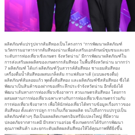
ผลิตภัณฑ์แปรรูปจากส้มสีทองเป็นโครงการ “การพัฒนาผลิตภัณฑ์
นวัตกรรมอาหารจากส้มสีทองน่านเพื่อส่งเสริมเอกลักษณ์ชุมชนและยก
ระดับการท่องเที่ยวเชิงเกษตร จังหวัดน่าน” มีการพัฒนาผลิตภัณฑ์ใน
การส่งเสริมผลผลิตของเกษตรกรส้มสีทอง ในพื้นที่จังหวัดน่าน มากกว่า
7 ผลิตภัณฑ์ ได้แก่ ผลิตภัณฑ์วุ้นสวรรค์ส้มสีทอง ชาแยมส้มสีทอง
เครื่องดื่มน้ำส้มสีทองผสมเกล็ดส้ม กาแฟส้มลาเต้ (แบบผงชงดื่ม)
ผลิตภัณฑ์ส้มลอยแก้ว พุดดิ้งส้มสีทอง และผลิตภัณฑ์ชีสส้มสีทอง ซึ่งได้
พัฒนาเป็นสินค้าของฝากของที่ระลึกประจำจังหวัดน่าน อีกทั้งยังได้
พัฒนาเส้นทางการท่องเที่ยวเชิงอาหาร สวนเกษตรส้มสีทอง โดยการ
ผสมผสานการท่องเที่ยวเฉพาะทางกับการท่องเที่ยวเชิงเกษตรร่วมกับ
การท่องเที่ยวเชิงอาหาร เพื่อให้นักท่องเที่ยวได้ทราบข้อมูลเรื่องราวของ
ส้มสีทอง ตั้งแต่การปลูก การเก็บเกี่ยวผลผลิต จนไปถึงการแปรรูปเป็น
ผลิตภัณฑ์ต่างๆ ถือเป็นผลผลิตเกษตรอินทรีย์แปลงใหญ่ ที่มีความ
ปลอดภัยจากสารเคมี มีรสหวานอร่อย ซึ่งเกษตรกรได้รับการพัฒนา
คุณภาพสินค้า และยกระดับผลิตผลส้มสีทองให้ได้คุณภาพที่ดียิ่งขึ้น