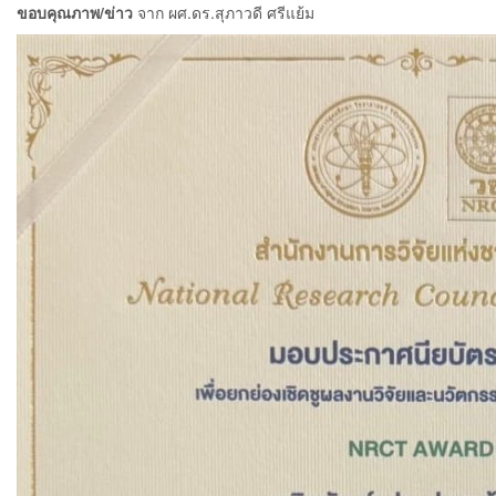
ขอบคุณภาพ/ข่าว
จาก ผศ.ดร.สุภาวดี ศรีแย้ม