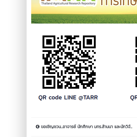
ขอเชิญชวน...อาจารย์ นักศึกษา มทร.ล้านนา และนักวิจั...