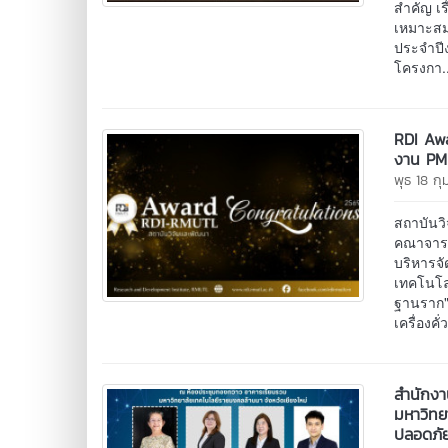
สำคัญ เร
เหมาะสม(
ประจำปี
โครงกา.
RDI Awa
งาน P
พุธ 18 ก
สถาบันว
คณาจารย์
บริหารจั
เทคโนโลย
ฐานราก"
เครื่องคั
สำนักงา
มหาวิทย
ปลอดภั