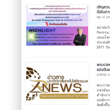
เชิญชวน
มือในกา
พุธ 21 ม
สถาบันว
กิจกรรม.
เสนอโครง
ประสงค์
2571 วัน
พระราชก
แข่งขัน
อาทิตย์ 
พระราชก
แข่งขันแ
สำนักงาน
(องค์กา
จัดตั้งข