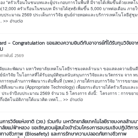
ื่อง "ครัวเรือนในชนบทและผู้ประกอบการในพื้นที่ มีรายได้เพิ่มขึ้นด้วยเทคโน
12,000 ครัวเรือนในชนบท มีรายได้สุทธิเพิ่มขึ้น 5,000 บาทต่อเดือน ภายใน
งบประมาณ 2569 ประเด็นการวิจัย ศูนย์ถ่ายทอดและบริการเทคโนโลยีสู่ช
>> อ่านต่อ
..
rd - Congratulation ขอแสดงความยินดีกับอาจารย์ที่ได้รับทุนวิจัยจา
MU
ุมภาพันธ์ 2569
ิจัยและพัฒนา มหาวิทยาลัยเทคโนโลยีราชมงคลล้านนา ขอแสดงความยินดี
นักวิจัย ในโอกาสที่ได้รับอนุมัติทุนสนับสนุนการวิจัยและนวัตกรรม จาก หน
ดการทุนด้านการพัฒนาระดับพื้นที่ (บพท.) ภายใต้กรอบการวิจัย "การขยายผล
ีที่เหมาะสม (Appropriate Technology) เพื่อยกระดับรายได้ครัวเรือนและ
 ประจำปีงบประมาณ 2569 จำนวน 5 โครงการ ดังนี้: โครงการ : การขยา
>> อ่านต่อ
่วกึ่งอัตโนมัติภายใต้แนวคิด เทคโ...
นการวิจัยแห่งชาติ (วช.) ร่วมกับ มหาวิทยาลัยเทคโนโลยีราชมงคลล้านน
าลัยแม่ฟ้าหลวง ขอเชิญชวนผู้สนใจเข้าร่วมโครงการอบรมเชิงปฏิบัติกา
ยทางชีวภาพ (Biosafety) และการรักษาความปลอดภัยทางชีวภาพ