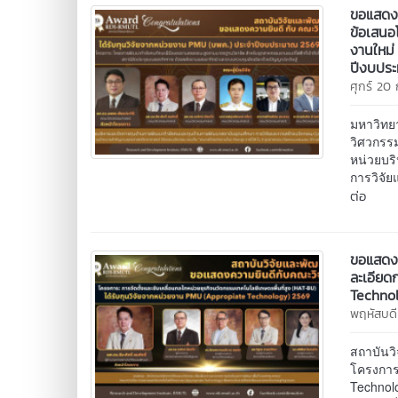
ขอแสดงค
ข้อเสนอ
งานใหม่
ปีงบปร
ศุกร์ 20
มหาวิทย
วิศวกรร
หน่วยบร
การวิจั
ต่อ
ขอแสดงค
ละเอียด
Technol
พฤหัสบดี
สถาบันว
โครงการ
Technol