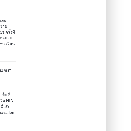
 และ
ความ
ครั้งที่
ฝึกอบรม
คารเรียน
สังคม”
ื้นที่
รือ NIA
ื่อรับ
novation