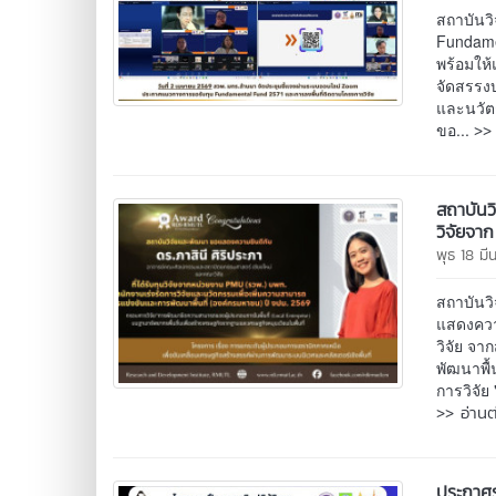
สถาบันว
Fundame
พร้อมให
จัดสรรงบ
และนวัต
>> 
ขอ...
สถาบันว
วิจัยจา
พุธ 18 ม
สถาบันว
แสดงความ
วิจัย จ
พัฒนาพื้
การวิจัย
>> อ่านต
ประกาศร