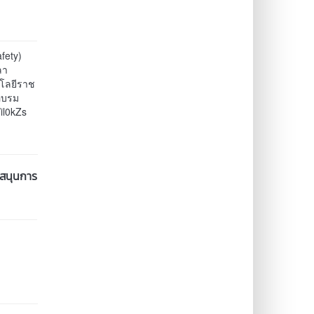
fety)
ลา
นโลยีราช
่อบรม
/il0kZs
บสนุนการ