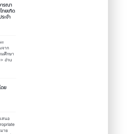
ิจารณา
ไทยเกิด
ประจำ
คณะ
รมจาก
ดมศึกษา
>> อ่าน
โดย
อเสนอ
ropriate
หมาย