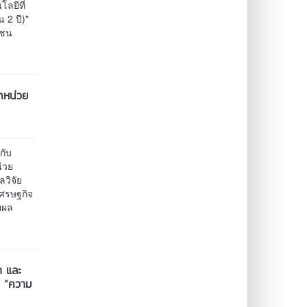
โลยีที่
 2 ปี)"
ุมชน
กหน่วย
กับ
่วย
วิจัย
เศรษฐกิจ
ยผล
า และ
ร “ความ