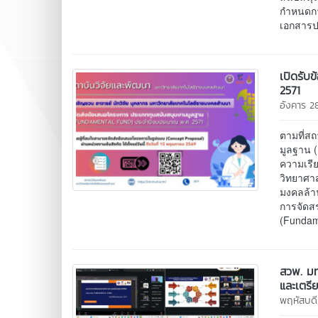
กำหนดการ
เอกสารป
เปิดรับ
2571
อังคาร 2
ตามที่ส
มูลฐาน 
ความเรี
วิทยาศา
มงคลล้า
การจัดส
(Fundame
สวพ. มท
และเตรี
พฤหัสบด