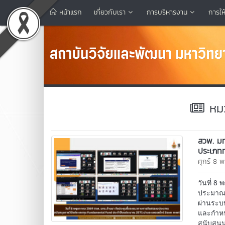
หน้าแรก
เกี่ยวกับเรา
การบริหารงาน
การให
หมวด
สวพ. มท
ประเภท
ศุกร์ 8
วันที่ 
ประมาณ 
ผ่านระบ
และกำหน
สนับสนุ