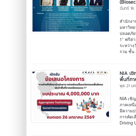
(Biosecu
จันทร์ 16
สำนักงา
มหาวิทย
ปลอดภัยท
1” ฟรีค
ระหว่าง
รวม ชั้
NIA เชิ
พื้นที่
พุธ 21 ม
NIA เชิญ
ภาคเหนื
มีความป
การคัดเล
Driving 