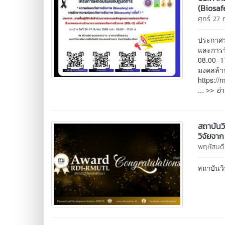
(Biosaf
ศุกร์ 27 
ประกาศรา
และการร
08.00–1
มงคลล้า
https://
>> อ่
...
สถาบันว
วิจัยจา
พฤหัสบดี
สถาบันวิ