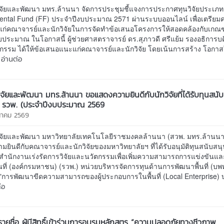
ิจัยและพัฒนา มทร.ล้านนา จัดการประชุมชี้แจงการประกาศทุนวิจัยประเภท
ntal Fund (FF) ประจำปีงบประมาณ 2571 ผ่านระบบออนไลน์ เพื่อเตรียม
้แก่คณาจารย์และนักวิจัยในการจัดทำข้อเสนอโครงการให้สอดคล้องกับเกณ
ประมาณ ในโอกาสนี้ ผู้ช่วยศาสตราจารย์ ดร.สุภาวดี ศรีแย้ม รองอธิการบดี
กรรม ได้ให้ข้อเสนอแนะแก่คณาจารย์และนักวิจัย โดยเน้นการสร้าง โอกา
อ่านต่อ
ิจัยและพัฒนา มทร.ล้านนา ขอแสดงความยินดีกับนักวิจัยที่ได้รับทุนสนั
ก รวพ. (ประจำปีงบประมาณ 2569
ีนาคม 2569
ิจัยและพัฒนา มหาวิทยาลัยเทคโนโลยีราชมงคลล้านนา (สวพ. มทร.ล้านนา
ยินดีกับคณาจารย์และนักวิจัยของมหาวิทยาลัยฯ ที่ได้รับอนุมัติทุนสนับสน
ากสำนักงานเร่งรัดการวิจัยและนวัตกรรมเพื่อเพิ่มความสามารถการแข่งขันแ
นที่ (องค์กรมหาชน) (รวพ.) หน่วยบริหารจัดการทุนด้านการพัฒนาพื้นที่ (บพ
 "การพัฒนาขีดความสามารถของผู้ประกอบการในพื้นที่ (Local Enterprise) 
่อ
ายชื่อ ผู้มีสิทธิ์เข้าร่วมการอบรมหลักสูตร “ความปลอดภัยทางชีวภาพ