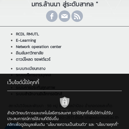
มทร.ล้านนา สู่ระดับสากล "
RCDL RMUTL
E-Learning
Network operation center
อีเมล์มหาวิทยาลัย
ดาวน์โหลด ซอฟต์แวร์
ระบบทะเบียนกลาง
ระบบบริหารงานบุคคล
ระบบ ERP
เว็บไซต์นี้ใช้คุกกี้
ระบบการประกันคุณภาพ
ระบบสำนักงานอิเล็กทรอนิกส์
สถาบันวิจัยและพัฒนา : 98 หมู่ 8 ตำบลป่าป้อง อำเภอดอยสะเก็ด
จังหวัดเชียงใหม่ ประเทศไทย 50220
สำนักวิทยบริการและเทคโนโลยีสารสนเทศ เราใช้คุกกี้เพื่อให้ท่านได้รับ
โทรศัพท์ : 0 5392 1444 ต่อ 2660-2671 อีเมล์ rdi@edu.rmutl.ac.th
ประสบการณ์การใช้งานที่ดียิ่งขึ้น
, อีเมล : rdi@edu.rmutl.ac.th
คลิกเพื่อดูข้อมูลเพิ่มเติม
"นโยบายความเป็นส่วนตัว"
และ
"นโยบายคุกกี้"