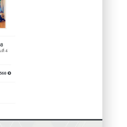
68
ี่ 4
2568