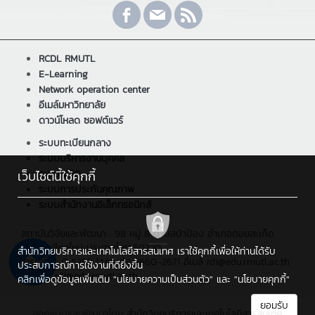
RCDL RMUTL
E-Learning
Network operation center
อีเมล์มหาวิทยาลัย
ดาวน์โหลด ซอฟต์แวร์
ระบบทะเบียนกลาง
ระบบบริหารงานบุคคล
ระบบ ERP
เว็บไซต์นี้ใช้คุกกี้
ระบบการประกันคุณภาพ
ระบบสำนักงานอิเล็กทรอนิกส์
สถาบันวิจัยและพัฒนา : 98 หมู่ 8 ตำบลป่าป้อง อำเภอดอยสะเก็ด
จังหวัดเชียงใหม่ ประเทศไทย 50220
สำนักวิทยบริการและเทคโนโลยีสารสนเทศ เราใช้คุกกี้เพื่อให้ท่านได้รับ
โทรศัพท์ : 0 5392 1444 ต่อ 2660-2671 อีเมล์ rdi@edu.rmutl.ac.th
ประสบการณ์การใช้งานที่ดียิ่งขึ้น
, อีเมล : rdi@edu.rmutl.ac.th
คลิกเพื่อดูข้อมูลเพิ่มเติม
"นโยบายความเป็นส่วนตัว"
และ
"นโยบายคุกกี้"
ยอมรับ
ออกแบบและพัฒนาโดย
สำนักวิทยบริการและเทคโนโลยีสารสนเทศ