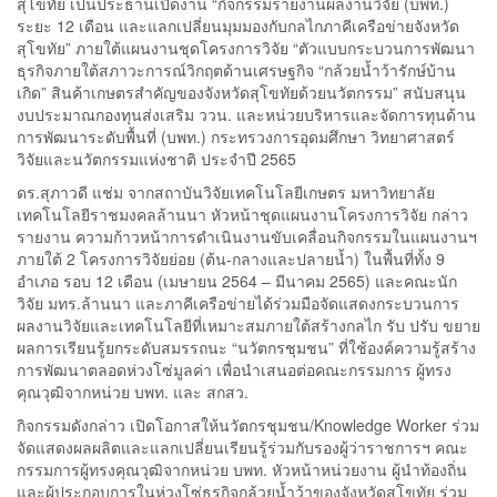
สุโขทัย เป็นประธานเปิดงาน “กิจกรรมรายงานผลงานวิจัย (บพท.)
ระยะ 12 เดือน และแลกเปลี่ยนมุมมองกับกลไกภาคีเครือข่ายจังหวัด
สุโขทัย” ภายใต้แผนงานชุดโครงการวิจัย “ตัวแบบกระบวนการพัฒนา
ธุรกิจภายใต้สภาวะการณ์วิกฤตด้านเศรษฐกิจ “กล้วยน้ำว้ารักษ์บ้าน
เกิด” สินค้าเกษตรสำคัญของจังหวัดสุโขทัยด้วยนวัตกรรม” สนับสนุน
งบประมาณกองทุนส่งเสริม ววน. และหน่วยบริหารและจัดการทุนด้าน
การพัฒนาระดับพื้นที่ (บพท.) กระทรวงการอุดมศึกษา วิทยาศาสตร์
วิจัยและนวัตกรรมแห่งชาติ ประจำปี 2565
ดร.สุภาวดี แช่ม จากสถาบันวิจัยเทคโนโลยีเกษตร มหาวิทยาลัย
เทคโนโลยีราชมงคลล้านนา หัวหน้าชุดแผนงานโครงการวิจัย กล่าว
รายงาน ความก้าวหน้าการดำเนินงานขับเคลื่อนกิจกรรมในแผนงานฯ
ภายใต้ 2 โครงการวิจัยย่อย (ต้น-กลางและปลายน้ำ) ในพื้นที่ทั้ง 9
อำเภอ รอบ 12 เดือน (เมษายน 2564 – มีนาคม 2565) และคณะนัก
วิจัย มทร.ล้านนา และภาคีเครือข่ายได้ร่วมมือจัดแสดงกระบวนการ
ผลงานวิจัยและเทคโนโลยีที่เหมาะสมภายใต้สร้างกลไก รับ ปรับ ขยาย
ผลการเรียนรู้ยกระดับสมรรถนะ “นวัตกรชุมชน” ที่ใช้องค์ความรู้สร้าง
การพัฒนาตลอดห่วงโซ่มูลค่า เพื่อนำเสนอต่อคณะกรรมการ ผู้ทรง
คุณวุฒิจากหน่วย บพท. และ สกสว.
กิจกรรมดังกล่าว เปิดโอกาสให้นวัตกรชุมชน/Knowledge Worker ร่วม
จัดแสดงผลผลิตและแลกเปลี่ยนเรียนรู้ร่วมกับรองผู้ว่าราชการฯ คณะ
กรรมการผู้ทรงคุณวุฒิจากหน่วย บพท. หัวหน้าหน่วยงาน ผู้นำท้องถิ่น
และผู้ประกอบการในห่วงโซ่ธุรกิจกล้วยน้ำว้าของจังหวัดสุโขทัย ร่วม